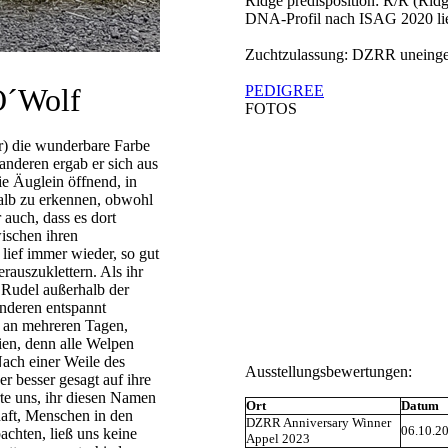
Ridge predisposition: R/R (Rid
DNA-Profil nach ISAG 2020 lie
Zuchtzulassung: DZRR uneinge
O´Wolf
PEDIGREE
FOTOS
r) die wunderbare Farbe
anderen ergab er sich aus
e Äuglein öffnend, in
halb zu erkennen, obwohl
 auch, dass es dort
wischen ihren
 lief immer wieder, so gut
rauszuklettern. Als ihr
" Rudel außerhalb der
anderen entspannt
h an mehreren Tagen,
hien, denn alle Welpen
Nach einer Weile des
Ausstellungsbewertungen:
r besser gesagt auf ihre
rte uns, ihr diesen Namen
Ort
Datum
haft, Menschen in den
DZRR Anniversary Winner
06.10.2
achten, ließ uns keine
Appel 2023