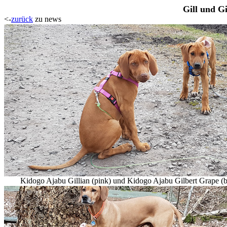
Gill und Gi
<-
zurück
zu news
Kidogo Ajabu Gillian (pink) und Kidogo Ajabu Gilbert Grape (b