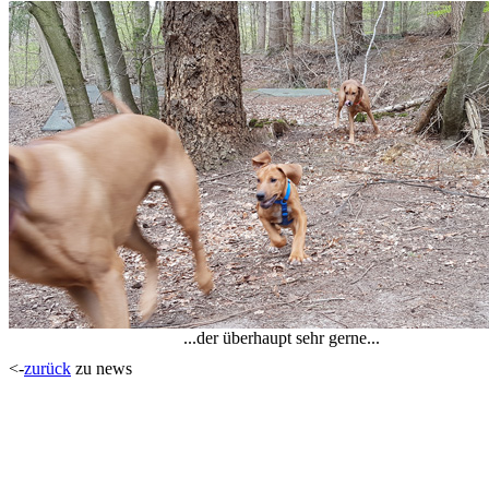
...der überhaupt sehr gerne...
<-
zurück
zu news